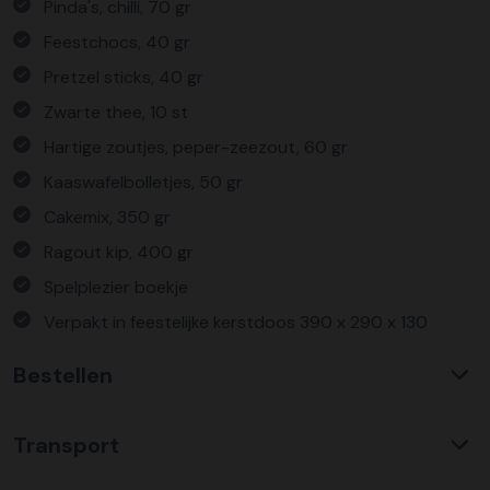
Pinda's, chilli, 70 gr
Feestchocs, 40 gr
Pretzel sticks, 40 gr
Zwarte thee, 10 st
Hartige zoutjes, peper-zeezout, 60 gr
Kaaswafelbolletjes, 50 gr
Cakemix, 350 gr
Ragout kip, 400 gr
Spelplezier boekje
Verpakt in feestelijke kerstdoos 390 x 290 x 130
Bestellen
Waarom KerstpakkettenXL?
Transport
Met ruim 25 jaar ervaring is KerstpakkettenXL een
absolute specialist op het gebied van kerstpakketten. Wij