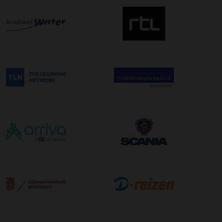
uw zending gegarandeerd op de afleverdatum voor 12:00
uur in de ochtend wordt bezorgd. Als u hier gebruik van
wilt maken kunt u dit aanvinken bij het plaatsen van uw
bestelling. De kosten hiervoor bedragen €75,00 per
afleveradres ongeacht het aantal pallets.