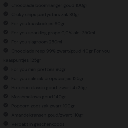
Chocolade boomhanger goud 100gr
Croky chips partystars zak 80gr
For you kaaskoekjes 60gr
For you sparkling grape 0,0% alc. 750ml
For you slagroom 250ml
Chocolade reep 99% zwart/goud 40gr For you
kaaspuntjes 125gr
For you mini pretzels 80gr
For you salmiak dropstaafjes 125gr
Hotchoc classic goud-zwart 4x25gr
Marshmallows goud 140gr
Popcorn zoet zak zwart 100gr
Amandelkransen goud/zwart 110gr
Verpakt in geschenkdoos