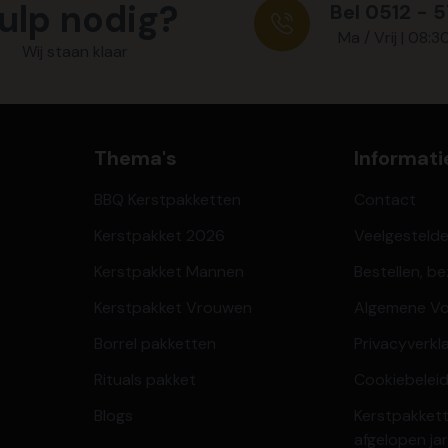
ulp nodig?
Bel 0512 - 
Ma / Vrij | 08:3
Wij staan klaar
Thema's
Informati
BBQ Kerstpakketten
Contact
Kerstpakket 2026
Veelgesteld
Kerstpakket Mannen
Bestellen, b
Kerstpakket Vrouwen
Algemene V
Borrel pakketten
Privacyverkl
Rituals pakket
Cookiebeleid
Blogs
Kerstpakkett
afgelopen ja