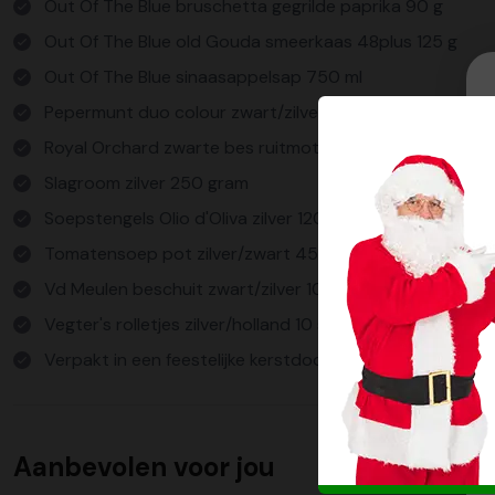
Out Of The Blue bruschetta gegrilde paprika 90 g
Out Of The Blue old Gouda smeerkaas 48plus 125 g
Out Of The Blue sinaasappelsap 750 ml
Pepermunt duo colour zwart/zilver 100 gram
Royal Orchard zwarte bes ruitmotief zilver 225 g
Slagroom zilver 250 gram
Soepstengels Olio d'Oliva zilver 120 gram
Tomatensoep pot zilver/zwart 450 ml
Vd Meulen beschuit zwart/zilver 100 gram
Vegter's rolletjes zilver/holland 10 stuks
Verpakt in een feestelijke kerstdoos
Aanbevolen voor jou