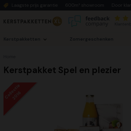
Laagste prijs garantie
600m² showroom
Door kla
Klantenb
Kerstpakketten
Zomergeschenken
Home
Kerstpakket Spel en plezier
Collectie
2016