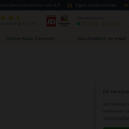
nten beoordeeld met een 8,5
Eigen inpakcentrale
Klantenservice
eoordeling: 8,5 / 10
0512 - 570 077
Online Kado Concept
Kerstpakket op maat
Dit kerstpa
We hebben o
hierboven o
verkoop@ker