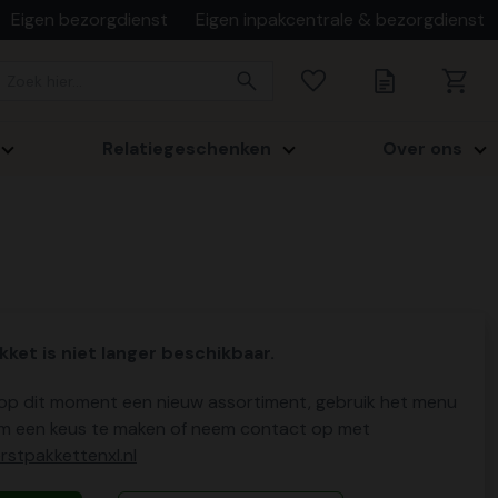
Eigen bezorgdienst
Eigen inpakcentrale & bezorgdienst
Relatiegeschenken
Over ons
kket is niet langer beschikbaar.
p dit moment een nieuw assortiment, gebruik het menu
m een keus te maken of neem contact op met
stpakkettenxl.nl