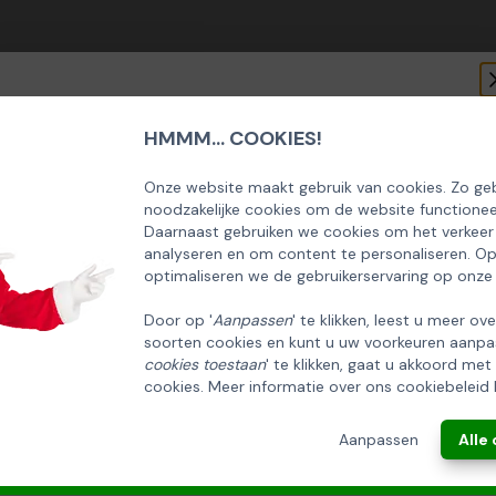
HMMM... COOKIES!
SCHRIJF U IN OP ONZE NIEUWSBRIEF
EN ONTVANG 5% KORTING OP DE
Onze website maakt gebruik van cookies. Zo geb
noodzakelijke cookies om de website functionee
HUISCOLLECTIE KERSTPAKKETTEN
Daarnaast gebruiken we cookies om het verkeer
analyseren en om content te personaliseren. O
Email
optimaliseren we de gebruikerservaring op onze
Door op '
Aanpassen
' te klikken, leest u meer ov
soorten cookies en kunt u uw voorkeuren aanpa
INSCHRIJVEN!
cookies toestaan
' te klikken, gaat u akkoord met
cookies. Meer informatie over ons cookiebeleid 
ANNULEREN
Aanpassen
Alle