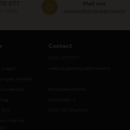
570 077
Mail ons
0 - 17:00
verkoop@kerstpakkettenxl.nl
e
Contact
0512-570077
e vragen
verkoop@kerstpakkettenxl.nl
ezorgen, betalen
oorwaarden
KerstpakkettenXL
aring
Edisonlaan 2
 (EU)
9207 HD Drachten
en collectie
ren