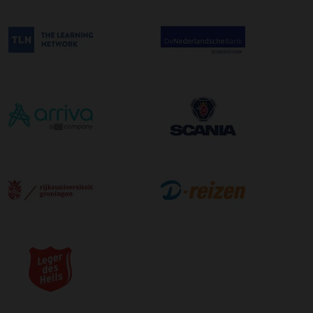
afleveradres ongeacht het aantal pallets.