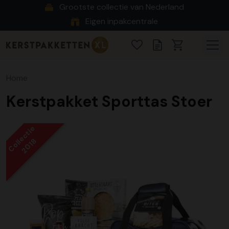
Grootste collectie van Nederland
Eigen inpakcentrale
Home
Kerstpakket Sporttas Stoer
Collectie
2018