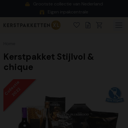
Grootste collectie van Nederland
Eigen inpakcentrale
Home
Kerstpakket Stijlvol &
chique
Collectie
2022