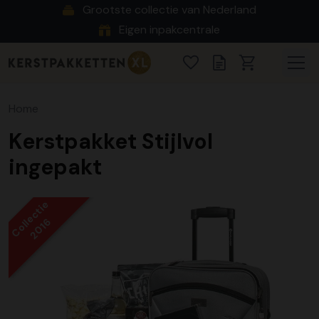
Grootste collectie van Nederland
Eigen inpakcentrale
Home
Kerstpakket Stijlvol
ingepakt
Collectie
2016