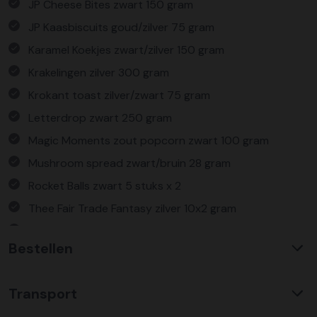
JP Cheese Bites zwart 150 gram
JP Kaasbiscuits goud/zilver 75 gram
Karamel Koekjes zwart/zilver 150 gram
Krakelingen zilver 300 gram
Krokant toast zilver/zwart 75 gram
Letterdrop zwart 250 gram
Magic Moments zout popcorn zwart 100 gram
Mushroom spread zwart/bruin 28 gram
Rocket Balls zwart 5 stuks x 2
Thee Fair Trade Fantasy zilver 10x2 gram
Verpakt in een feestelijke kerstdoos
Bestellen
Waarom KerstpakkettenXL?
Transport
Met ruim 25 jaar ervaring is KerstpakkettenXL een
absolute specialist op het gebied van kerstpakketten. Wij