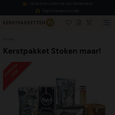
Grootste collectie van Nederland
Eigen inpakcentrale
Home
Kerstpakket Stoken maar!
Collectie
2016