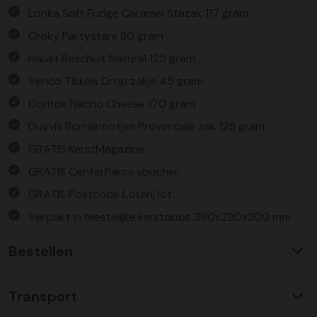
Lonka Soft Fudge Caramel Stazak 117 gram
Croky Partystars 80 gram
Haust Beschuit Naturel 125 gram
Venco Tikkels Drop zakje 45 gram
Doritos Nacho Cheese 170 gram
Duyvis Borrelnootjes Provencale zak 125 gram
GRATIS KerstMagazine
GRATIS CenterParcs voucher
GRATIS Postcode Loterij lot
Verpakt in feestelijke kerstdoos 390x290x300 mm
Bestellen
Waarom KerstpakkettenXL?
Transport
Met ruim 25 jaar ervaring is KerstpakkettenXL een
absolute specialist op het gebied van kerstpakketten. Wij