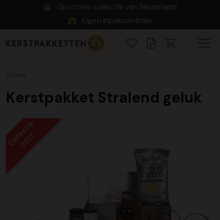
Grootste collectie van Nederland
Eigen inpakcentrale
Home
Kerstpakket Stralend geluk
Collectie
2017