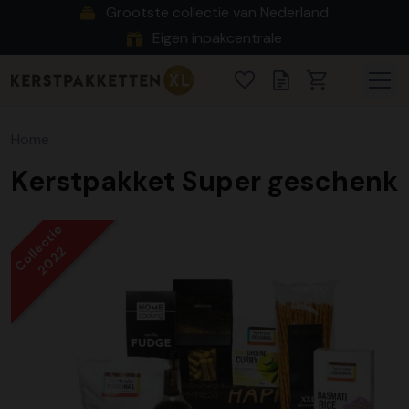
Grootste collectie van Nederland
Eigen inpakcentrale
Home
Kerstpakket Super geschenk
Collectie
2022