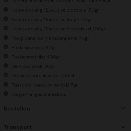
Le Bergier Braadpan Gietijzer Ovaal Taupe 4,3L
Home cooking / Exclusive dipsticks 150gr
Home cooking / Exclusive fudge 170gr
Home cooking / Exclusive pretzels xxl 200gr
Fto groene curry kruidenpasta 70gr
Fto krupuk mild 60gr
Fto basmatirijst 400gr
Delizioso allioli 130gr
Delicious spraakwater 750ml
Taste col. cappuccino 6x12,5gr
Verpakt in geschenkdoos
Bestellen
Waarom KerstpakkettenXL?
Transport
Met ruim 25 jaar ervaring is KerstpakkettenXL een