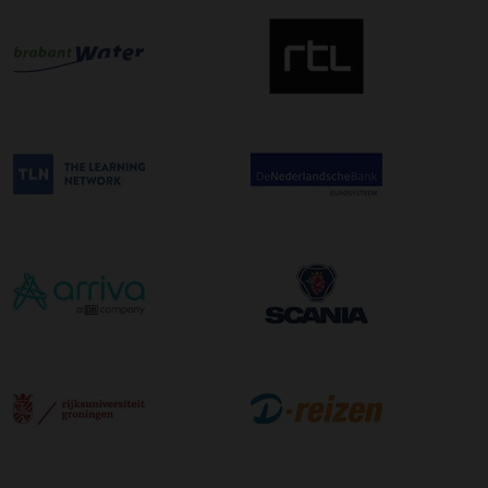
om hier een tijdszending van te maken. Dit betekent dat
uw zending gegarandeerd op de afleverdatum voor 12:00
uur in de ochtend wordt bezorgd. Als u hier gebruik van
wilt maken kunt u dit aanvinken bij het plaatsen van uw
bestelling. De kosten hiervoor bedragen €75,00 per
afleveradres ongeacht het aantal pallets.