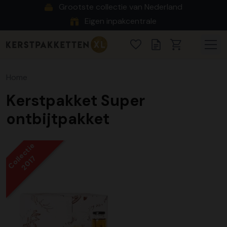
Grootste collectie van Nederland
Eigen inpakcentrale
Home
Kerstpakket Super
ontbijtpakket
Collectie
2017