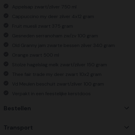
Appelsap zwart/zilver 750 ml
Cappuccino my deer zilver 4x12 gram
Fruit muesli zwart 375 gram
Gesneden serranoham zw/zv 100 gram
Old Granny jam zwarte bessen zilver 340 gram
Orange zwart 500 ml
Stolze hagelslag melk zwart/zilver 150 gram
Thee fair trade my deer zwart 10x2 gram
Vd Meulen beschuit zwart/zilver 100 gram
Verpakt in een feestelijke kerstdoos
Bestellen
Waarom KerstpakkettenXL?
Transport
Met ruim 25 jaar ervaring is KerstpakkettenXL een