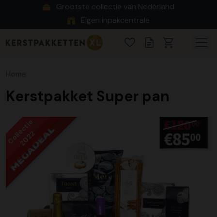
Grootste collectie van Nederland
Eigen inpakcentrale
Home
Kerstpakket Super pan
Collectie
2022