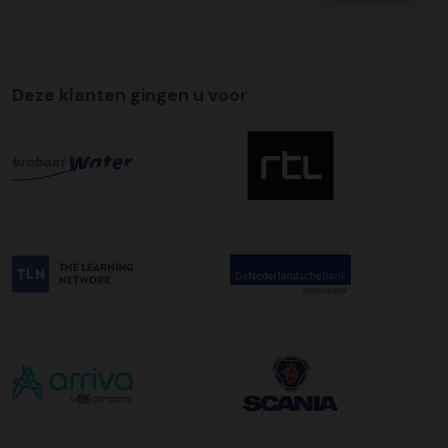
Tijdslevering
Wij bieden op alle pallet bezorgingen de mogelijkheid aan
om hier een tijdszending van te maken. Dit betekent dat
Deze klanten gingen u voor
uw zending gegarandeerd op de afleverdatum voor 12:00
uur in de ochtend wordt bezorgd. Als u hier gebruik van
wilt maken kunt u dit aanvinken bij het plaatsen van uw
bestelling. De kosten hiervoor bedragen €75,00 per
afleveradres ongeacht het aantal pallets.