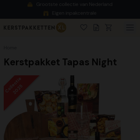
Grootste collectie van Nederland
Eigen inpakcentrale
Home
Kerstpakket Tapas Night
Collectie
2025