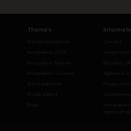
Thema's
Informati
BBQ Kerstpakketten
Contact
Kerstpakket 2026
Veelgesteld
Kerstpakket Mannen
Bestellen, b
Kerstpakket Vrouwen
Algemene V
Borrel pakketten
Privacyverkl
Rituals pakket
Cookiebeleid
Blogs
Kerstpakkett
afgelopen ja