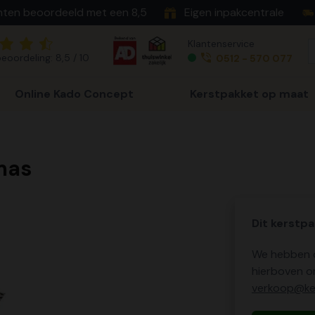
nten beoordeeld met een 8,5
Eigen inpakcentrale
Klantenservice
eoordeling: 8,5 / 10
0512 - 570 077
Online Kado Concept
Kerstpakket op maat
mas
Dit kerstpa
We hebben o
hierboven o
verkoop@ker