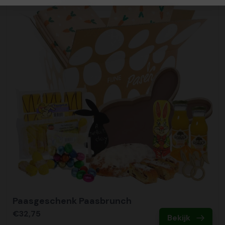
Paasgeschenk Paasbrunch
€32,75
Bekijk