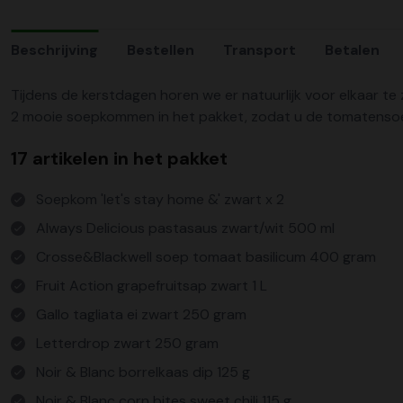
Beschrijving
Bestellen
Transport
Betalen
Tijdens de kerstdagen horen we er natuurlijk voor elkaar te z
2 mooie soepkommen in het pakket, zodat u de tomatensoep
17 artikelen in het pakket
Soepkom 'let's stay home &' zwart x 2
Always Delicious pastasaus zwart/wit 500 ml
Crosse&Blackwell soep tomaat basilicum 400 gram
Fruit Action grapefruitsap zwart 1 L
Gallo tagliata ei zwart 250 gram
Letterdrop zwart 250 gram
Noir & Blanc borrelkaas dip 125 g
Noir & Blanc corn bites sweet chili 115 g