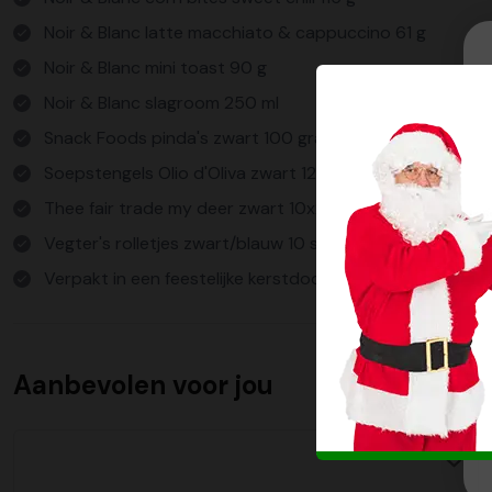
Noir & Blanc latte macchiato & cappuccino 61 g
Noir & Blanc mini toast 90 g
Noir & Blanc slagroom 250 ml
Snack Foods pinda's zwart 100 gram
Soepstengels Olio d'Oliva zwart 120 gram
Thee fair trade my deer zwart 10x2 gram
Vegter's rolletjes zwart/blauw 10 stuks
Verpakt in een feestelijke kerstdoos
Aanbevolen voor jou