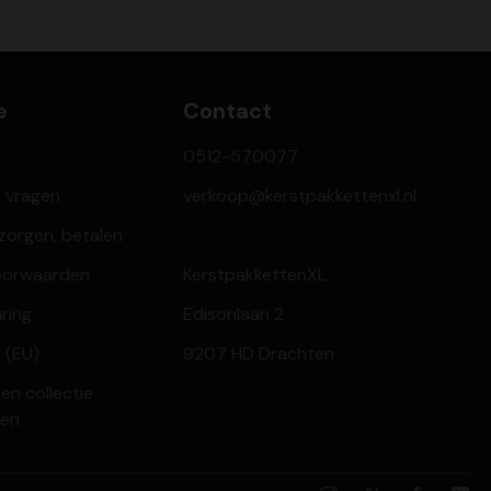
e
Contact
0512-570077
e vragen
verkoop@kerstpakkettenxl.nl
ezorgen, betalen
oorwaarden
KerstpakkettenXL
aring
Edisonlaan 2
 (EU)
9207 HD Drachten
en collectie
ren