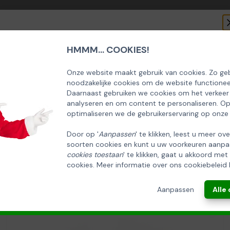
HMMM... COOKIES!
SCHRIJF U IN OP ONZE NIEUWSBRIEF
EN ONTVANG 5% KORTING OP DE
Onze website maakt gebruik van cookies. Zo geb
noodzakelijke cookies om de website functionee
HUISCOLLECTIE KERSTPAKKETTEN
Daarnaast gebruiken we cookies om het verkeer
analyseren en om content te personaliseren. O
Email
optimaliseren we de gebruikerservaring op onze
Door op '
Aanpassen
' te klikken, leest u meer ov
soorten cookies en kunt u uw voorkeuren aanpa
INSCHRIJVEN!
cookies toestaan
' te klikken, gaat u akkoord met
cookies. Meer informatie over ons cookiebeleid 
ANNULEREN
Aanpassen
Alle