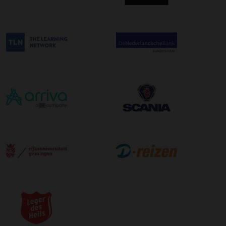
bestelling. De kosten hiervoor bedragen €75,00 per
afleveradres ongeacht het aantal pallets.