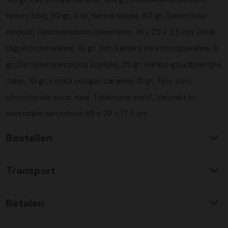
honey bbq, 30 gr, 2 st, Kerstkoekjes, 80 gr, Sweet box
inhoud:, Geschenkdoos Sweetbox, 16 x 23 x 2,5 cm, De la
Digue boterwafels, 10 gr, 3st, Kanjers mini stroopwafels, 8
gr, De ruiterspeculoos koekjes, 25 gr, Haribo goudbeertjes
zakje, 10 gr, Lonka nougat caramel, 12 gr, Tiny tony
chocolonely puur, mini, Toblerone, mini*, Verpakt in
feestelijke kerstdoos 39 x 29 x 17,5 cm
Bestellen
Waarom KerstpakkettenXL?
Transport
Met ruim 25 jaar ervaring is KerstpakkettenXL een
absolute specialist op het gebied van kerstpakketten. Wij
C02 neutraal
transport
bieden een unieke collectie met items die u nergens
Betalen
Wij hebben een jarenlange duurzame samenwerking met
anders terug vindt. Daarnaast bieden wij de hoogste prijs
Koopman Transmission voor het vervoer van alle
kwaliteit verhouding, wat zich vertaald in uitstekende
Bestel risicoloos op factuur