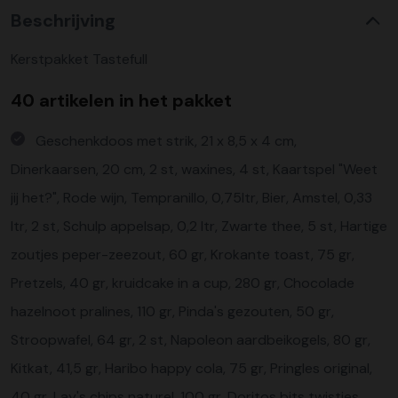
Beschrijving
Kerstpakket Tastefull
40 artikelen in het pakket
Geschenkdoos met strik, 21 x 8,5 x 4 cm,
Dinerkaarsen, 20 cm, 2 st, waxines, 4 st, Kaartspel "Weet
jij het?", Rode wijn, Tempranillo, 0,75ltr, Bier, Amstel, 0,33
ltr, 2 st, Schulp appelsap, 0,2 ltr, Zwarte thee, 5 st, Hartige
zoutjes peper-zeezout, 60 gr, Krokante toast, 75 gr,
Pretzels, 40 gr, kruidcake in a cup, 280 gr, Chocolade
hazelnoot pralines, 110 gr, Pinda's gezouten, 50 gr,
Stroopwafel, 64 gr, 2 st, Napoleon aardbeikogels, 80 gr,
Kitkat, 41,5 gr, Haribo happy cola, 75 gr, Pringles original,
40 gr, Lay's chips naturel, 100 gr, Doritos bits twisties