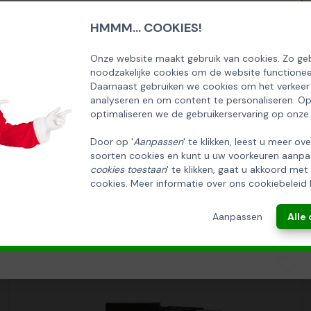
ur Compliment kaaspuntjes 140gr
HMMM... COOKIES!
SCHRIJF U IN OP ONZE NIEUWSBRIEF
EN ONTVANG 5% KORTING OP DE
Onze website maakt gebruik van cookies. Zo geb
noodzakelijke cookies om de website functionee
HUISCOLLECTIE KERSTPAKKETTEN
Daarnaast gebruiken we cookies om het verkeer
analyseren en om content te personaliseren. O
Email
optimaliseren we de gebruikerservaring op onze
Door op '
Aanpassen
' te klikken, leest u meer ov
soorten cookies en kunt u uw voorkeuren aanpa
INSCHRIJVEN!
cookies toestaan
' te klikken, gaat u akkoord met
cookies. Meer informatie over ons cookiebeleid 
ANNULEREN
Aanpassen
Alle