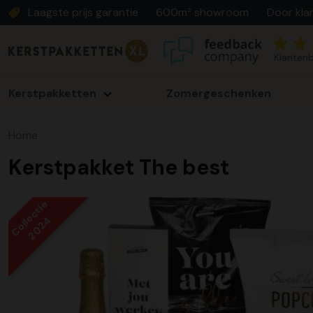
Laagste prijs garantie
600m² showroom
Door kla
Klantenb
Kerstpakketten
Zomergeschenken
Home
Kerstpakket The best
Collectie
2024