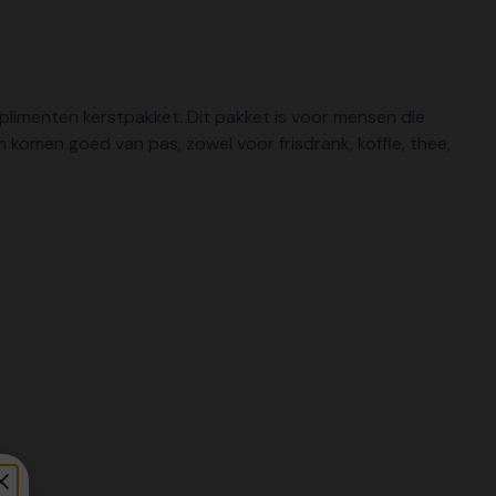
mplimenten kerstpakket. Dit pakket is voor mensen die
komen goed van pas, zowel voor frisdrank, koffie, thee,