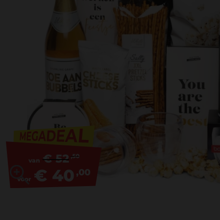
€ 52
,50
van
€ 40
,00
voor