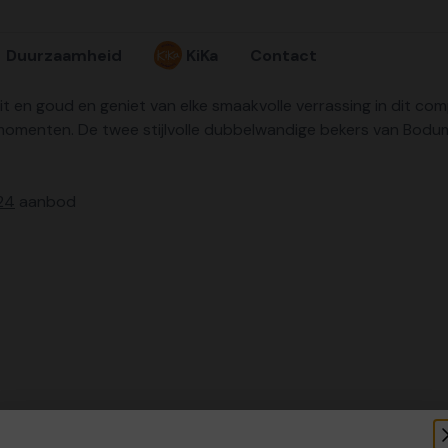
Duurzaamheid
KiKa
Contact
t en goud en geniet van elke smaakvolle verrassing in dit co
momenten. De twee stijlvolle dubbelwandige bekers van Bodum 
24
aanbod