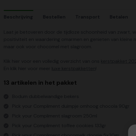
Beschrijving
Bestellen
Transport
Betalen
Laat je betoveren door de tijdloze schoonheid van zwart, wi
positiviteit en waardering omarmen en genieten van kleine 
maar ook voor chocomel met slagroom.
Klik hier voor een volledig overzicht van ons
kerstpakket 20
En klik hier voor meer
luxe kerstpakketten
!
13 artikelen in het pakket
Bodum dubbelwandige bekers
Pick your Compliment duimpje omhoog chocola 90gr
Pick your Compliment slagroom 250ml
Pick your Compliment toffee cookies 133gr
Pick your Compliment chocomelk doosje 5x20gr