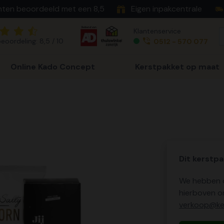
nten beoordeeld met een 8,5
Eigen inpakcentrale
Klantenservice
eoordeling: 8,5 / 10
0512 - 570 077
Online Kado Concept
Kerstpakket op maat
Dit kerstpa
We hebben o
hierboven o
verkoop@ker