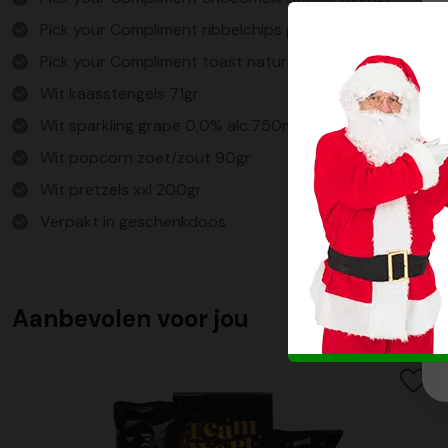
Pick your Compliment ribbelchips paprika 90gr Pick yo
Pick your Compliment toast naturel 75gr
Wit kaasstengels 71gr
Wit sparkling grape 0,0% alc.750ml
Wit popcorn zoet/zout 90gr
Wit pretzels xxl 200gr
Verpakt in geschenkdoos
Aanbevolen voor jou