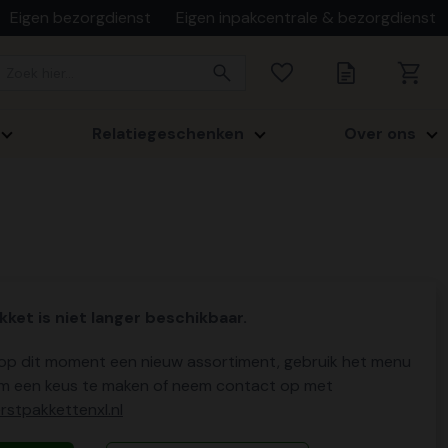
Eigen bezorgdienst
Eigen inpakcentrale & bezorgdienst
Relatiegeschenken
Over ons
kket is niet langer beschikbaar.
p dit moment een nieuw assortiment, gebruik het menu
m een keus te maken of neem contact op met
stpakkettenxl.nl