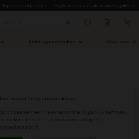
Eigen bezorgdienst
Eigen inpakcentrale & bezorgdienst
Relatiegeschenken
Over ons
kket is niet langer beschikbaar.
p dit moment een nieuw assortiment, gebruik het menu
m een keus te maken of neem contact op met
stpakkettenxl.nl