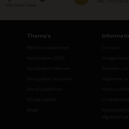
Ma / Vrij | 08:3
Wij staan klaar
Thema's
Informati
BBQ Kerstpakketten
Contact
Kerstpakket 2026
Veelgesteld
Kerstpakket Mannen
Bestellen, b
Kerstpakket Vrouwen
Algemene V
Borrel pakketten
Privacyverkl
Rituals pakket
Cookiebeleid
Blogs
Kerstpakkett
afgelopen ja