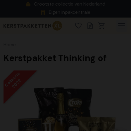
Grootste collectie van Nederland
Eigen inpakcentrale
Home
Kerstpakket Thinking of
Collectie
2022