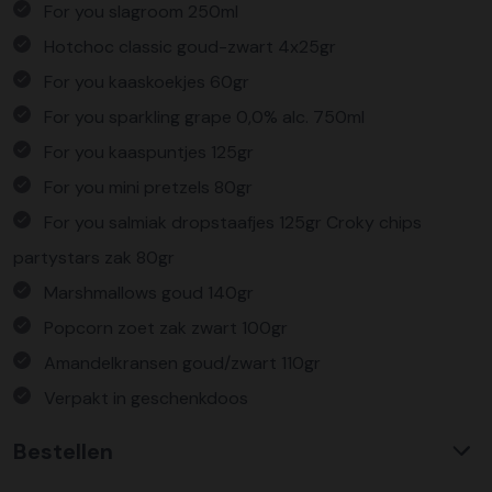
For you slagroom 250ml
Hotchoc classic goud-zwart 4x25gr
For you kaaskoekjes 60gr
For you sparkling grape 0,0% alc. 750ml
For you kaaspuntjes 125gr
For you mini pretzels 80gr
For you salmiak dropstaafjes 125gr Croky chips
partystars zak 80gr
Marshmallows goud 140gr
Popcorn zoet zak zwart 100gr
Amandelkransen goud/zwart 110gr
Verpakt in geschenkdoos
Bestellen