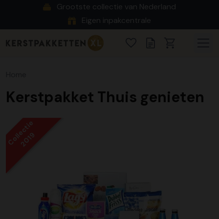
Grootste collectie van Nederland
Eigen inpakcentrale
Home
Kerstpakket Thuis genieten
Collectie
2019