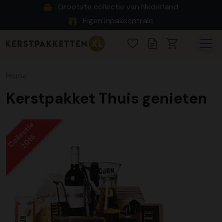
Grootste collectie van Nederland
Eigen inpakcentrale
Home
Kerstpakket Thuis genieten
Collectie
2016