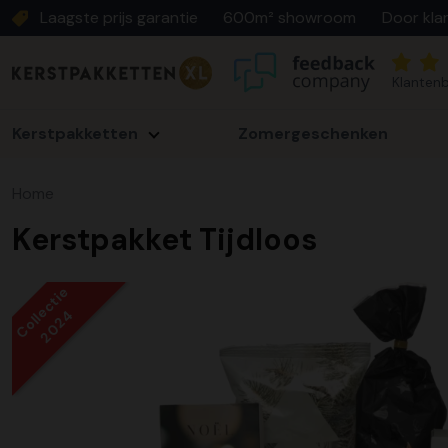
Laagste prijs garantie
600m² showroom
Door kla
Klantenb
Kerstpakketten
Zomergeschenken
Home
Kerstpakket Tijdloos
Collectie
2024