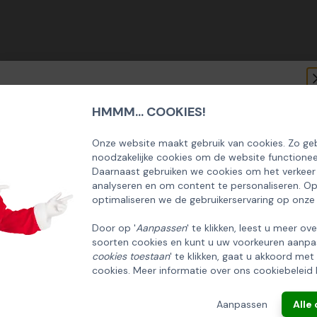
HMMM... COOKIES!
SCHRIJF U IN OP ONZE NIEUWSBRIEF
EN ONTVANG 5% KORTING OP DE
Onze website maakt gebruik van cookies. Zo geb
noodzakelijke cookies om de website functionee
HUISCOLLECTIE KERSTPAKKETTEN
Daarnaast gebruiken we cookies om het verkeer
analyseren en om content te personaliseren. O
Email
optimaliseren we de gebruikerservaring op onze
Door op '
Aanpassen
' te klikken, leest u meer ov
soorten cookies en kunt u uw voorkeuren aanpa
INSCHRIJVEN!
cookies toestaan
' te klikken, gaat u akkoord met
cookies. Meer informatie over ons cookiebeleid 
ANNULEREN
Aanpassen
Alle