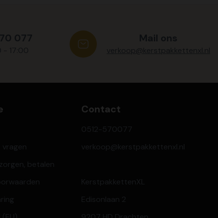
570 077
Mail ons
0 - 17:00
verkoop@kerstpakkettenxl.nl
e
Contact
0512-570077
e vragen
verkoop@kerstpakkettenxl.nl
ezorgen, betalen
oorwaarden
KerstpakkettenXL
aring
Edisonlaan 2
 (EU)
9207 HD Drachten