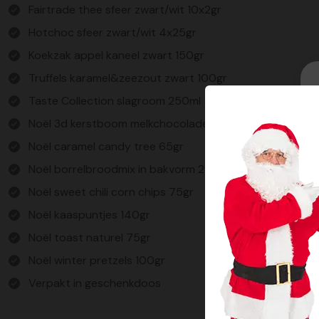
Fairtrade thee sfeer zwart/wit 10x2gr
Hotchoc sfeer zwart/wit 4x25gr
Koekzak appel kaneel zwart 150gr
Truffels karamel&zeezout zwart 100gr
Taste Collection slagroom 250ml
Noël 3d kerstboom melkchocolade 90gr
Noël caramel candy tree 65gr
Noël borrelbroodmix in bakvorm 290gr
Noël sweet chili corn chips 75gr
Noël kaaspuntjes 140gr
Noël toast naturel 75gr
Noël winter pretzels 100gr
Verpakt in geschenkdoos