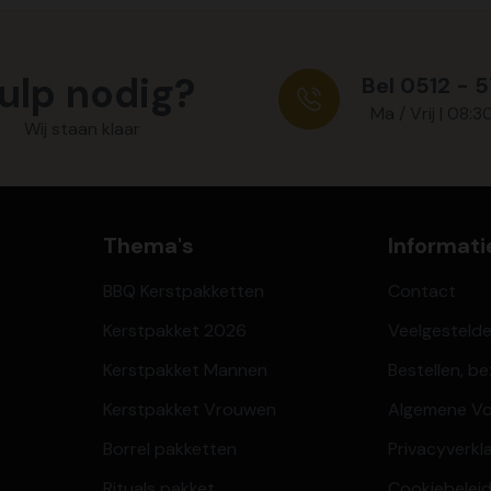
ulp nodig?
Bel 0512 - 
Ma / Vrij | 08:3
Wij staan klaar
Thema's
Informati
BBQ Kerstpakketten
Contact
Kerstpakket 2026
Veelgesteld
Kerstpakket Mannen
Bestellen, b
Kerstpakket Vrouwen
Algemene V
Borrel pakketten
Privacyverkl
Rituals pakket
Cookiebeleid