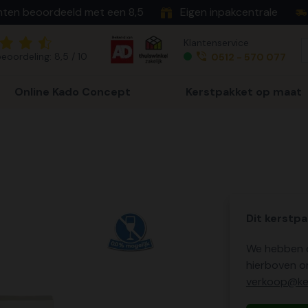
nten beoordeeld met een 8,5
Eigen inpakcentrale
Klantenservice
eoordeling: 8,5 / 10
0512 - 570 077
Online Kado Concept
Kerstpakket op maat
Dit kerstpa
We hebben o
hierboven o
verkoop@ker