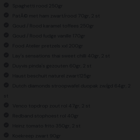
Spaghetti rood 250gr
PatÃ© met ham zwart/rood 70gr, 2 st
Goud / Rood karamel toffees 250gr
Goud / Rood fudge vanille 170gr
Food Atelier pretzels xxl 200gr
Lay's sensations thai sweet chilli 40gr, 2 st
Duyvis pinda's gezouten 60gr, 2 st
Haust beschuit naturel zwart125gr
Dutch diamonds stroopwafel duopak zw/gd 64gr, 2
st
Venco topdrop zout rol 47gr, 2 st
Redband stophoest rol 40gr
Heinz tomato frito 350gr, 2 st
Koekreep zwart 90gr