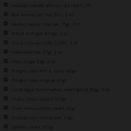
Huiswijn castillo alfonso dry red 0,75L
Bier:Amstel pils fles 30cl, 2 st
Haribo happy cola zak 75gr, 2 st
Kitkat 4-finger 41,5gr, 2 st
Coca cola zero blik 0,33ltr, 2 st
Maltesers zak 37gr, 2 st
Mars single 51gr, 2 st
Pringles klein hot & spicy 40gr
Pringles klein original 40gr
De la digue boterwafels zwart/goud 30gr, 2 st
Croky chips naturel 100gr
Thee bosvruchten zwart 30gr
Dunicec mini brezel salt 70gr
Grissini zwart 100gr