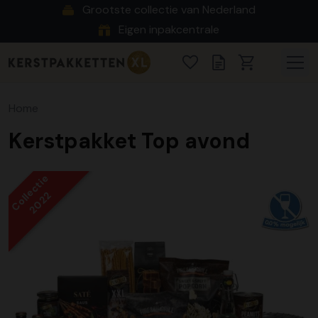
Grootste collectie van Nederland
Eigen inpakcentrale
Home
Kerstpakket Top avond
Collectie
2022