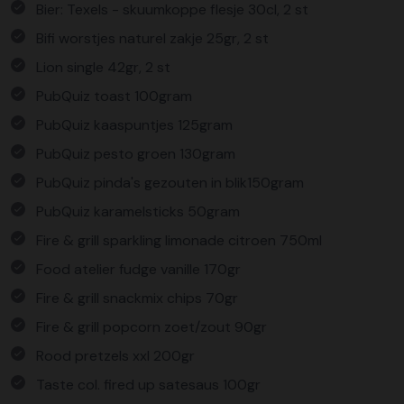
Bier: Texels - skuumkoppe flesje 30cl, 2 st
Bifi worstjes naturel zakje 25gr, 2 st
Lion single 42gr, 2 st
PubQuiz toast 100gram
PubQuiz kaaspuntjes 125gram
PubQuiz pesto groen 130gram
PubQuiz pinda's gezouten in blik150gram
PubQuiz karamelsticks 50gram
Fire & grill sparkling limonade citroen 750ml
Food atelier fudge vanille 170gr
Fire & grill snackmix chips 70gr
Fire & grill popcorn zoet/zout 90gr
Rood pretzels xxl 200gr
Taste col. fired up satesaus 100gr