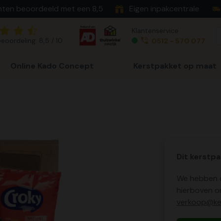
nten beoordeeld met een 8,5
Eigen inpakcentrale
Klantenservice
eoordeling: 8,5 / 10
0512 - 570 077
Online Kado Concept
Kerstpakket op maat
Dit kerstpa
We hebben o
hierboven o
verkoop@ker