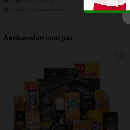
Popcorn rood 125gr
Verpakt in geschenkdoos
Aanbevolen voor jou