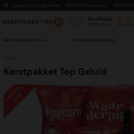
Laagste prijs garantie
600m² showroom
Door kla
Klantenb
Kerstpakketten
Zomergeschenken
Home
Kerstpakket Top Geluid
Collectie
2025