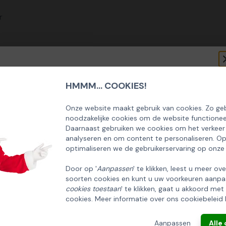
r
HMMM... COOKIES!
SCHRIJF U IN OP ONZE NIEUWSBRIEF
EN ONTVANG 5% KORTING OP DE
Onze website maakt gebruik van cookies. Zo geb
noodzakelijke cookies om de website functionee
HUISCOLLECTIE KERSTPAKKETTEN
Daarnaast gebruiken we cookies om het verkeer
analyseren en om content te personaliseren. O
Email
optimaliseren we de gebruikerservaring op onze
Door op '
Aanpassen
' te klikken, leest u meer ov
soorten cookies en kunt u uw voorkeuren aanpa
INSCHRIJVEN!
cookies toestaan
' te klikken, gaat u akkoord met
cookies. Meer informatie over ons cookiebeleid 
ANNULEREN
Aanpassen
Alle