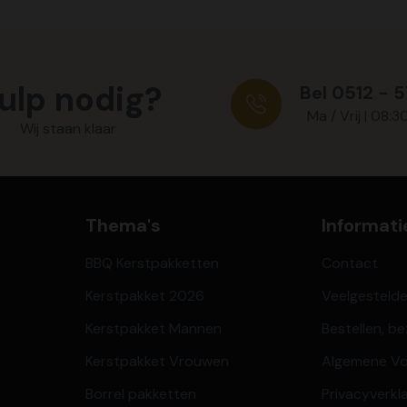
ulp nodig?
Bel 0512 - 
Ma / Vrij | 08:3
Wij staan klaar
Thema's
Informati
BBQ Kerstpakketten
Contact
Kerstpakket 2026
Veelgesteld
Kerstpakket Mannen
Bestellen, b
Kerstpakket Vrouwen
Algemene V
Borrel pakketten
Privacyverkl