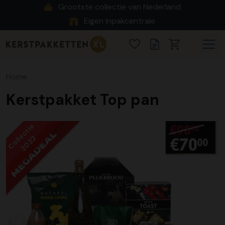
Grootste collectie van Nederland
Eigen inpakcentrale
Home
Kerstpakket Top pan
Collectie
2022