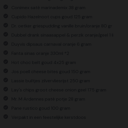
Conimex saté marinademix 38 gram
Cupido Hazelnoot cups goud 125 gram
Dr. oetker griespudding vanille bruin/oranje 80 gr
Dubbel drank sinaasappel & perzik oranje/geel 1 li
Duyvis dipsaus carnaval oranje 6 gram
Fanta sinas oranje 330ml *2
Hot choc belt goud 4x25 gram
Jos poell cheese bites goud 150 gram
Lassie builtjes zilvervliesrijst 250 gram
Lay's chips groot cheese onion geel 175 gram
Mr. M Ardennes paté potje 28 gram
Pane rustico goud 100 gram
Verpakt in een feestelijke kerstdoos