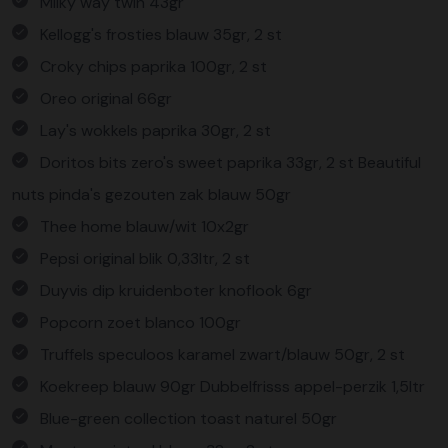
Milky way twin 43gr
Kellogg's frosties blauw 35gr, 2 st
Croky chips paprika 100gr, 2 st
Oreo original 66gr
Lay's wokkels paprika 30gr, 2 st
Doritos bits zero's sweet paprika 33gr, 2 st Beautiful
nuts pinda's gezouten zak blauw 50gr
Thee home blauw/wit 10x2gr
Pepsi original blik 0,33ltr, 2 st
Duyvis dip kruidenboter knoflook 6gr
Popcorn zoet blanco 100gr
Truffels speculoos karamel zwart/blauw 50gr, 2 st
Koekreep blauw 90gr Dubbelfrisss appel-perzik 1,5ltr
Blue-green collection toast naturel 50gr