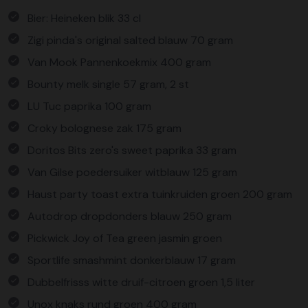
Bier: Heineken blik 33 cl
Zigi pinda's original salted blauw 70 gram
Van Mook Pannenkoekmix 400 gram
Bounty melk single 57 gram, 2 st
LU Tuc paprika 100 gram
Croky bolognese zak 175 gram
Doritos Bits zero's sweet paprika 33 gram
Van Gilse poedersuiker witblauw 125 gram
Haust party toast extra tuinkruiden groen 200 gram
Autodrop dropdonders blauw 250 gram
Pickwick Joy of Tea green jasmin groen
Sportlife smashmint donkerblauw 17 gram
Dubbelfrisss witte druif-citroen groen 1,5 liter
Unox knaks rund groen 400 gram