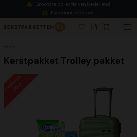
Grootste collectie van Nederland
Eigen inpakcentrale
Home
Kerstpakket Trolley pakket
Collectie
2019