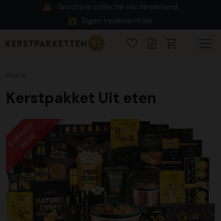
Grootste collectie van Nederland
Eigen inpakcentrale
Home
Kerstpakket Uit eten
Collectie
2025