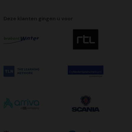
Tijdslevering
Wij bieden op alle pallet bezorgingen de mogelijkheid aan
om hier een tijdszending van te maken. Dit betekent dat
Deze klanten gingen u voor
uw zending gegarandeerd op de afleverdatum voor 12:00
uur in de ochtend wordt bezorgd. Als u hier gebruik van
wilt maken kunt u dit aanvinken bij het plaatsen van uw
bestelling. De kosten hiervoor bedragen €75,00 per
afleveradres ongeacht het aantal pallets.