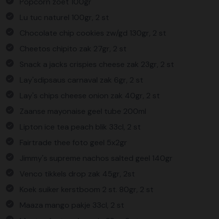
Popcorn zoet 100gr
Lu tuc naturel 100gr, 2 st
Chocolate chip cookies zw/gd 130gr, 2 st
Cheetos chipito zak 27gr, 2 st
Snack a jacks crispies cheese zak 23gr, 2 st
Lay'sdipsaus carnaval zak 6gr, 2 st
Lay's chips cheese onion zak 40gr, 2 st
Zaanse mayonaise geel tube 200ml
Lipton ice tea peach blik 33cl, 2 st
Fairtrade thee foto geel 5x2gr
Jimmy's supreme nachos salted geel 140gr
Venco tikkels drop zak 45gr, 2st
Koek suiker kerstboom 2 st. 80gr, 2 st
Maaza mango pakje 33cl, 2 st