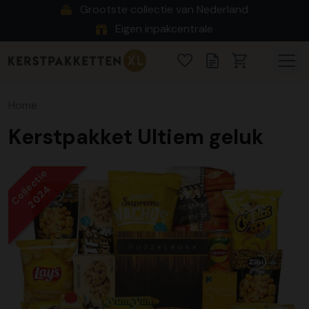
Grootste collectie van Nederland
Eigen inpakcentrale
Home
Kerstpakket Ultiem geluk
Collectie
2024