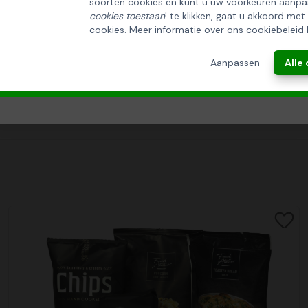
soorten cookies en kunt u uw voorkeuren aanpa
INSCHRIJVEN!
cookies toestaan
' te klikken, gaat u akkoord met
cookies. Meer informatie over ons cookiebeleid 
ANNULEREN
Aanpassen
Alle