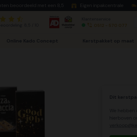
nten beoordeeld met een 8,5
Eigen inpakcentrale
Klantenservice
eoordeling: 8,5 / 10
0512 - 570 077
Online Kado Concept
Kerstpakket op maat
Dit kerstpa
We hebben o
hierboven o
verkoop@ker