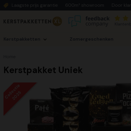
Laagste prijs garantie
600m² showroom
Door kla
Klantenb
Kerstpakketten
Zomergeschenken
Home
Kerstpakket Uniek
Collectie
2025