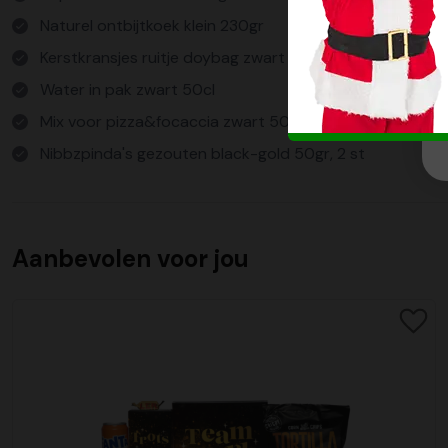
Naturel ontbijtkoek klein 230gr
Kerstkransjes ruitje doybag zwart 85gr
Water in pak zwart 50cl
Mix voor pizza&focaccia zwart 500gr
Nibbzpinda's gezouten black-gold 50gr, 2 st
Verpakt in geschenkdoos
Aanbevolen voor jou