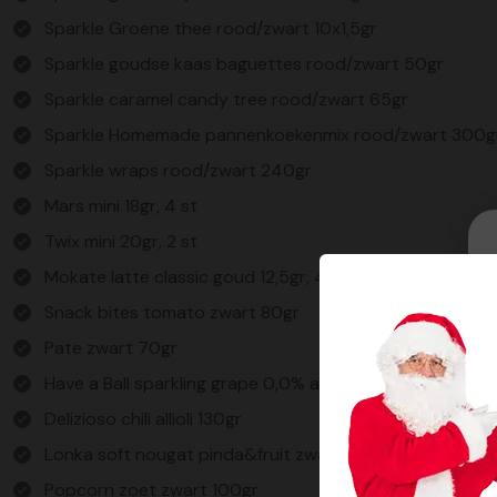
Sparkle Groene thee rood/zwart 10x1,5gr
Sparkle goudse kaas baguettes rood/zwart 50gr
Sparkle caramel candy tree rood/zwart 65gr
Sparkle Homemade pannenkoekenmix rood/zwart 300g
Sparkle wraps rood/zwart 240gr
Mars mini 18gr, 4 st
Twix mini 20gr, 2 st
Mokate latte classic goud 12,5gr, 4 st
Snack bites tomato zwart 80gr
Pate zwart 70gr
Have a Ball sparkling grape 0,0% alc. 750ml
Delizioso chili allioli 130gr
Lonka soft nougat pinda&fruit zwart 170gr
Popcorn zoet zwart 100gr