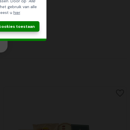
ssen. Door op '
Alle
 het gebruik van alle
leest u
hier
.
 cookies toestaan