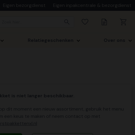
Eigen bezorgdienst
Eigen inpakcentrale & bezorgdienst
Relatiegeschenken
Over ons
kket is niet langer beschikbaar.
p dit moment een nieuw assortiment, gebruik het menu
m een keus te maken of neem contact op met
stpakkettenxl.nl