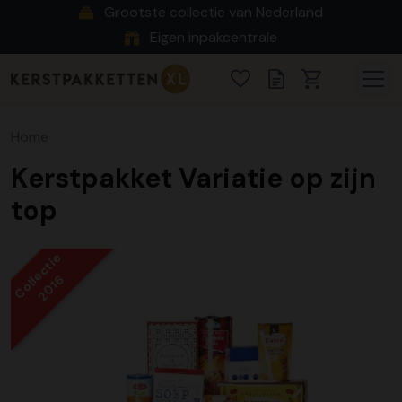
Grootste collectie van Nederland
Eigen inpakcentrale
Home
Kerstpakket Variatie op zijn
top
Collectie
2016