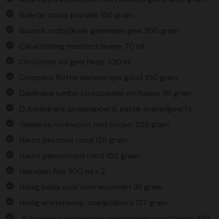
Bolletje zoute pepsels 150 gram
Bussink ontbijtkoek gesneden geel 350 gram
Calvé honing mosterd oranje 70 ml
Chocomel vol geel flesje 330 ml
Compaxo Rotterdammertjes goud 100 gram
Daelmans jumbo stroopwafel wit/blauw 39 gram
Dubbeldrank sinaasappel & perzik oranje/geel 1 L
Gelderse rookworst met sticker 225 gram
Haust beschuit rood 125 gram
Haust paneermeel rood 150 gram
Heineken fles 300 ml x 2
Honig basis voor boerenomelet 38 gram
Honig erwtensoep oranje/divers 137 gram
JP boeren soepstengels meergranen rood/blauw 100