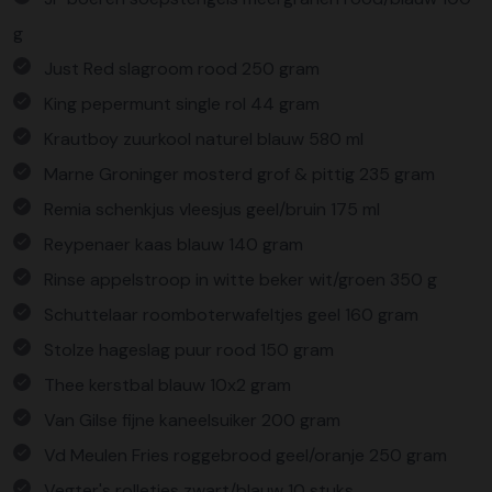
g
Just Red slagroom rood 250 gram
King pepermunt single rol 44 gram
Krautboy zuurkool naturel blauw 580 ml
Marne Groninger mosterd grof & pittig 235 gram
Remia schenkjus vleesjus geel/bruin 175 ml
Reypenaer kaas blauw 140 gram
Rinse appelstroop in witte beker wit/groen 350 g
Schuttelaar roomboterwafeltjes geel 160 gram
Stolze hageslag puur rood 150 gram
Thee kerstbal blauw 10x2 gram
Van Gilse fijne kaneelsuiker 200 gram
Vd Meulen Fries roggebrood geel/oranje 250 gram
Vegter's rolletjes zwart/blauw 10 stuks