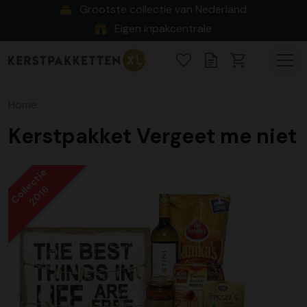
Grootste collectie van Nederland
Eigen inpakcentrale
Home
Kerstpakket Vergeet me niet
Collectie
2016