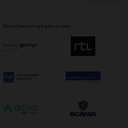
Tijdslevering
Wij bieden op alle pallet bezorgingen de mogelijkheid aan
om hier een tijdszending van te maken. Dit betekent dat
Deze klanten gingen u voor
uw zending gegarandeerd op de afleverdatum voor 12:00
uur in de ochtend wordt bezorgd. Als u hier gebruik van
wilt maken kunt u dit aanvinken bij het plaatsen van uw
bestelling. De kosten hiervoor bedragen €75,00 per
afleveradres ongeacht het aantal pallets.