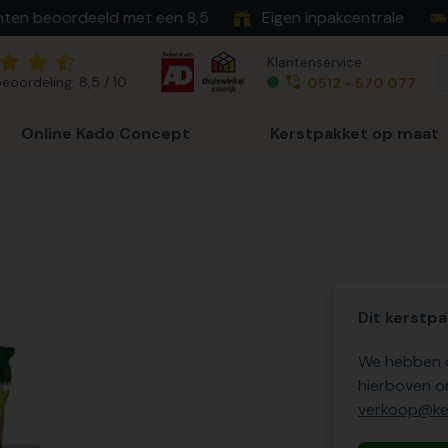
nten beoordeeld met een 8,5
Eigen inpakcentrale
Klantenservice
eoordeling: 8,5 / 10
0512 - 570 077
Online Kado Concept
Kerstpakket op maat
Dit kerstpa
We hebben o
hierboven o
verkoop@ker