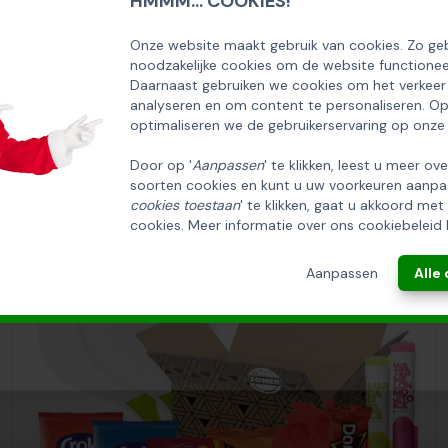
HMMM... COOKIES!
SCHRIJF U IN OP ONZE NIEUWSBRIEF
EN ONTVANG 5% KORTING OP DE
Onze website maakt gebruik van cookies. Zo geb
noodzakelijke cookies om de website functionee
HUISCOLLECTIE KERSTPAKKETTEN
Daarnaast gebruiken we cookies om het verkeer
analyseren en om content te personaliseren. O
Email
optimaliseren we de gebruikerservaring op onze
Door op '
Aanpassen
' te klikken, leest u meer ov
soorten cookies en kunt u uw voorkeuren aanpa
INSCHRIJVEN!
cookies toestaan
' te klikken, gaat u akkoord met
cookies. Meer informatie over ons cookiebeleid 
ANNULEREN
Aanpassen
Alle