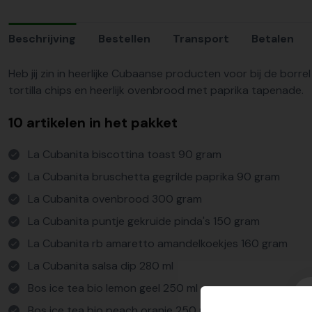
Beschrijving
Bestellen
Transport
Betalen
Heb jij zin in heerlijke Cubaanse producten voor bij de borrel
tortilla chips en heerlijk ovenbrood met paprika tapenade.
10 artikelen in het pakket
La Cubanita biscottina toast 90 gram
La Cubanita bruschetta gegrilde paprika 90 gram
La Cubanita ovenbrood 300 gram
La Cubanita puntje gekruide pinda's 150 gram
La Cubanita rb amaretto amandelkoekjes 160 gram
La Cubanita salsa dip 280 ml
Bos ice tea bio lemon geel 250 ml
Bos ice tea bio peach oranje 250 ml