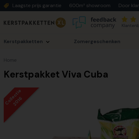
Laagste prijs garantie
600m² showroom
Door kla
Klantenb
Kerstpakketten
Zomergeschenken
Home
Kerstpakket Viva Cuba
Collectie
2016