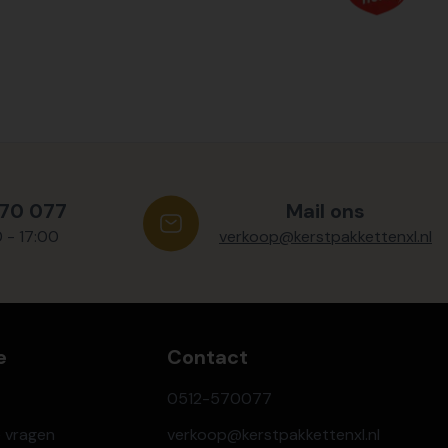
570 077
Mail ons
0 - 17:00
verkoop@kerstpakkettenxl.nl
e
Contact
0512-570077
e vragen
verkoop@kerstpakkettenxl.nl