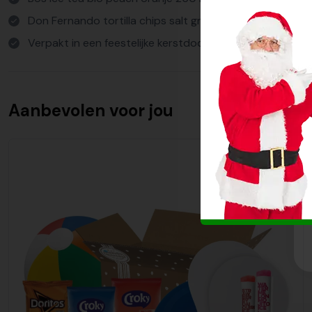
Don Fernando tortilla chips salt groen 200 gram
Verpakt in een feestelijke kerstdoos
Aanbevolen voor jou