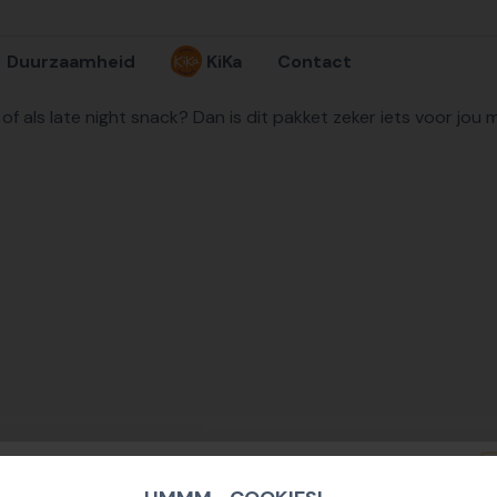
Duurzaamheid
KiKa
Contact
 of als late night snack? Dan is dit pakket zeker iets voor jou 