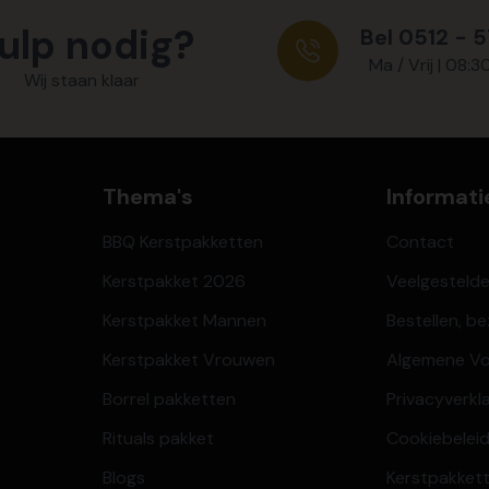
ulp nodig?
Bel 0512 - 
Ma / Vrij | 08:3
Wij staan klaar
Thema's
Informati
BBQ Kerstpakketten
Contact
Kerstpakket 2026
Veelgesteld
Kerstpakket Mannen
Bestellen, b
Kerstpakket Vrouwen
Algemene V
Borrel pakketten
Privacyverkl
Rituals pakket
Cookiebeleid
Blogs
Kerstpakkett