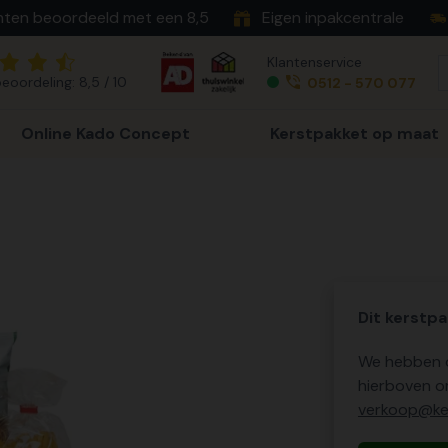
nten beoordeeld met een 8,5
Eigen inpakcentrale
Klantenservice
eoordeling: 8,5 / 10
0512 - 570 077
Online Kado Concept
Kerstpakket op maat
Dit kerstpa
We hebben o
hierboven o
verkoop@ker