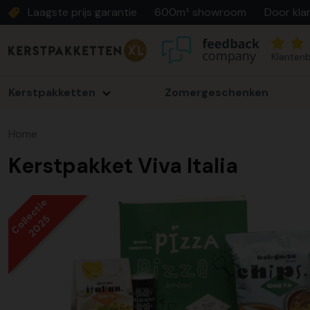
Laagste prijs garantie
600m² showroom
Door kla
Klantenb
Kerstpakketten
Zomergeschenken
Home
Kerstpakket Viva Italia
Collectie
2025