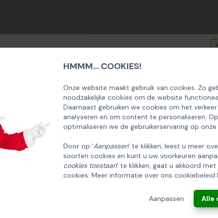
HMMM... COOKIES!
SCHRIJF U IN OP ONZE NIEUWSBRIEF
EN ONTVANG 5% KORTING OP DE
Onze website maakt gebruik van cookies. Zo geb
noodzakelijke cookies om de website functionee
HUISCOLLECTIE KERSTPAKKETTEN
Daarnaast gebruiken we cookies om het verkeer
analyseren en om content te personaliseren. O
Email
optimaliseren we de gebruikerservaring op onze
Door op '
Aanpassen
' te klikken, leest u meer ov
soorten cookies en kunt u uw voorkeuren aanpa
INSCHRIJVEN!
cookies toestaan
' te klikken, gaat u akkoord met
cookies. Meer informatie over ons cookiebeleid 
ANNULEREN
Aanpassen
Alle