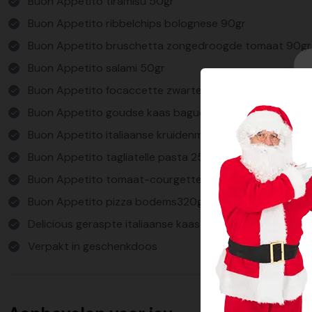
Buon Appetito tiramisu 50gr
Buon Appetito ribbelchips bolognese 90gr
Buon Appetito bruschetta zongedroogde tomaat 90gr
Buon Appetito salami 50gr
Buon Appetito focaccette zwarte olijven 150gr
Buon Appetito goudse kaas baguettes 75gr
Buon Appetito italiaanse kruidenmix 30gr
Buon Appetito tagliatelle pasta 250gr
Buon Appetito tomaat-courgettesoep veggie 400ml
Buon Appetito pizza bodems320gr
Delicious geraspte italiaanse kaas bus 80gr
Verpakt in geschenkdoos