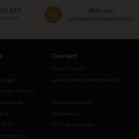
570 077
Mail ons
0 - 17:00
verkoop@kerstpakkettenxl.nl
e
Contact
0512-570077
e vragen
verkoop@kerstpakkettenxl.nl
ezorgen, betalen
oorwaarden
KerstpakkettenXL
aring
Edisonlaan 2
 (EU)
9207 HD Drachten
en collectie