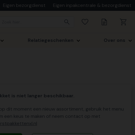
Eigen bezorgdienst
Eigen inpakcentrale & bezorgdienst
Relatiegeschenken
Over ons
kket is niet langer beschikbaar.
p dit moment een nieuw assortiment, gebruik het menu
m een keus te maken of neem contact op met
stpakkettenxl.nl