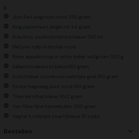
g
Just Red slagroom rood 250 gram
King pepermunt single rol 44 gram
Krautboy zuurkool naturel blauw 580 ml
Me2you tulip in doosje rood
Rinse appelstroop in witte beker wit/groen 350 g
Salland knakworst blauw180 gram
Schuttelaar roomboterwafeltjes geel 160 gram
Stolze hageslag puur rood 150 gram
Thee kerstbal blauw 10x2 gram
Van Gilse fijne kaneelsuiker 200 gram
Vegter's rolletjes zwart/blauw 10 stuks
Verpakt in een feestelijke kerstdoos
Bestellen