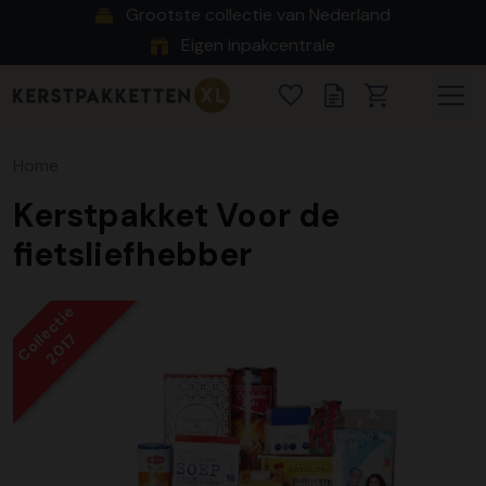
Grootste collectie van Nederland
Eigen inpakcentrale
Home
Kerstpakket Voor de
fietsliefhebber
Collectie
2017