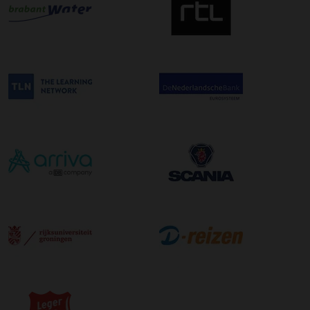
uur in de ochtend wordt bezorgd. Als u hier gebruik van
wilt maken kunt u dit aanvinken bij het plaatsen van uw
bestelling. De kosten hiervoor bedragen €75,00 per
afleveradres ongeacht het aantal pallets.