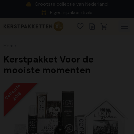
Grootste collectie van Nederland
Eigen inpakcentrale
Home
Kerstpakket Voor de
mooiste momenten
Collectie
2016