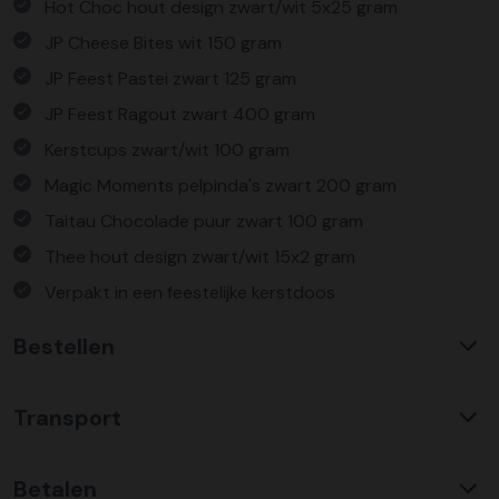
Hot Choc hout design zwart/wit 5x25 gram
JP Cheese Bites wit 150 gram
JP Feest Pastei zwart 125 gram
JP Feest Ragout zwart 400 gram
Kerstcups zwart/wit 100 gram
Magic Moments pelpinda's zwart 200 gram
Taitau Chocolade puur zwart 100 gram
Thee hout design zwart/wit 15x2 gram
Verpakt in een feestelijke kerstdoos
Bestellen
Waarom KerstpakkettenXL?
Transport
Met ruim 25 jaar ervaring is KerstpakkettenXL een
absolute specialist op het gebied van kerstpakketten. Wij
C02 neutraal
transport
bieden een unieke collectie met items die u nergens
Betalen
Wij hebben een jarenlange duurzame samenwerking met