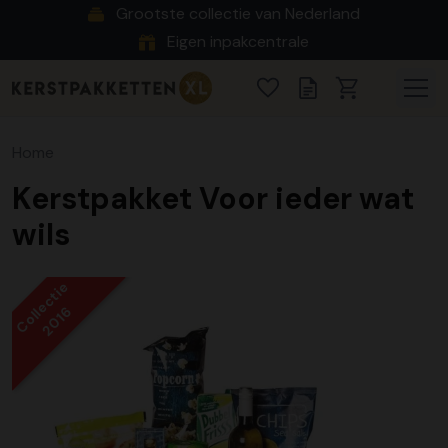
Grootste collectie van Nederland
Eigen inpakcentrale
Home
Kerstpakket Voor ieder wat
wils
Collectie
2016