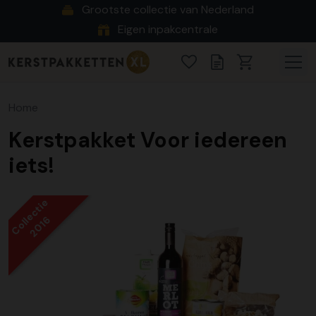
Grootste collectie van Nederland
Eigen inpakcentrale
Home
Kerstpakket Voor iedereen
iets!
Collectie
2016