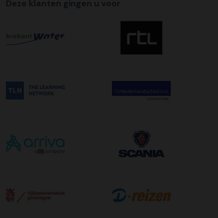
Deze klanten gingen u voor
uw zending gegarandeerd op de afleverdatum voor 12:00
uur in de ochtend wordt bezorgd. Als u hier gebruik van
wilt maken kunt u dit aanvinken bij het plaatsen van uw
bestelling. De kosten hiervoor bedragen €75,00 per
afleveradres ongeacht het aantal pallets.