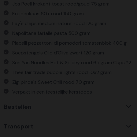
Jos Poell krokant toast rood/goud 75 gram
Kruidenkaas 60+ rood 150 gram
Lay's chips medium naturel rood 120 gram
Napolitana farfalle pasta 500 gram
Piacelli pezzettoni di pomodori tomatenblok 400 g
Soepstengels Olio d'Oliva zwart 120 gram
Sun Yan Noodles Hot & Spicey rood 65 gram Cups *2
Thee fair trade bubble lights rood 10x2 gram
Zigi pinda's Sweet Chili rood 70 gram
Verpakt in een feestelijke kerstdoos
Bestellen
Waarom KerstpakkettenXL?
Transport
Met ruim 25 jaar ervaring is KerstpakkettenXL een
absolute specialist op het gebied van kerstpakketten. Wij