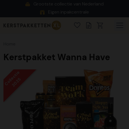
Grootste collectie van Nederland
Eigen inpakcentrale
Home
Kerstpakket Wanna Have
Collectie
2025