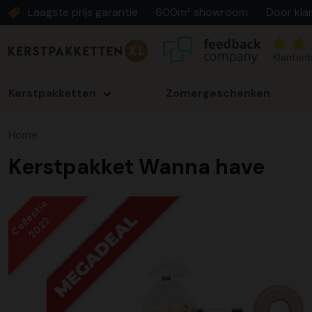
Laagste prijs garantie
600m² showroom
Door kla
Klantenb
Kerstpakketten
Zomergeschenken
Home
Kerstpakket Wanna have
Collectie
2022