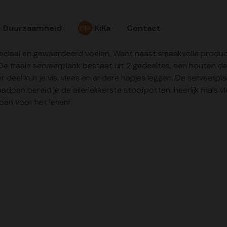
Duurzaamheid
KiKa
Contact
speciaal en gewaardeerd voelen. Want naast smaakvolle prod
! De fraaie serveerplank bestaat uit 2 gedeeltes, een houten 
r deel kun je vis, vlees en andere hapjes leggen. De serveerp
braadpan bereid je de allerlekkerste stoofpotten, heerlijk mals
pan voor het leven!