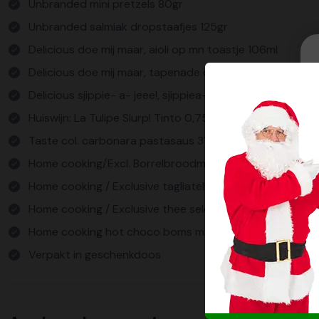
Unbranded mini pretzels 80gr
Unbranded salmiak dropstaafjes 125gr
Delicious doe mij maar, aioli op mn toastje 106ml
Delicious doe mij maar, tapenade oude kaas 106ml
Delicious sjippie- a- jeee!, sjippiea-jooo! 100gr
Huiswijn: La Tulipe Slurp! Tinto 0,75L
Taste col. carbonara pastasaus 310ml
Home cooking/Excl. Borrelbroodmix in bakvorm 350gr
Home cooking / Exclusive tagliatelle pasta 500gr
Home cooking / Exclusive thee selectie 3 smaken
Home cooking hot choco boms marsmallows 2x20gr
Verpakt in geschenkdoos