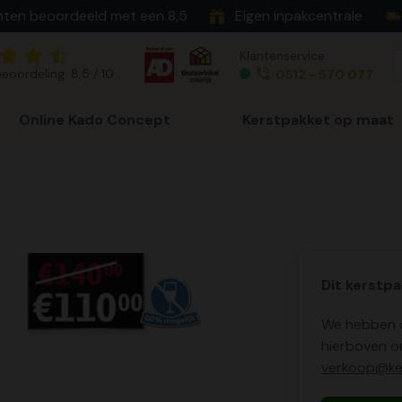
nten beoordeeld met een 8,5
Eigen inpakcentrale
Klantenservice
eoordeling: 8,5 / 10
0512 - 570 077
Online Kado Concept
Kerstpakket op maat
Dit kerstpa
We hebben o
hierboven o
verkoop@ker