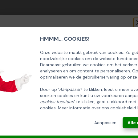
HMMM... COOKIES!
SCHRIJF U IN OP ONZE NIEUWSBRIEF
EN ONTVANG 5% KORTING OP DE
Onze website maakt gebruik van cookies. Zo geb
noodzakelijke cookies om de website functionee
HUISCOLLECTIE KERSTPAKKETTEN
Daarnaast gebruiken we cookies om het verkeer
analyseren en om content te personaliseren. O
Email
optimaliseren we de gebruikerservaring op onze
Door op '
Aanpassen
' te klikken, leest u meer ov
soorten cookies en kunt u uw voorkeuren aanpa
INSCHRIJVEN!
cookies toestaan
' te klikken, gaat u akkoord met
cookies. Meer informatie over ons cookiebeleid 
ANNULEREN
Aanpassen
Alle