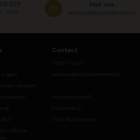
570 077
Mail ons
0 - 17:00
verkoop@kerstpakkettenxl.nl
e
Contact
0512-570077
e vragen
verkoop@kerstpakkettenxl.nl
ezorgen, betalen
oorwaarden
KerstpakkettenXL
aring
Edisonlaan 2
 (EU)
9207 HD Drachten
en collectie
ren