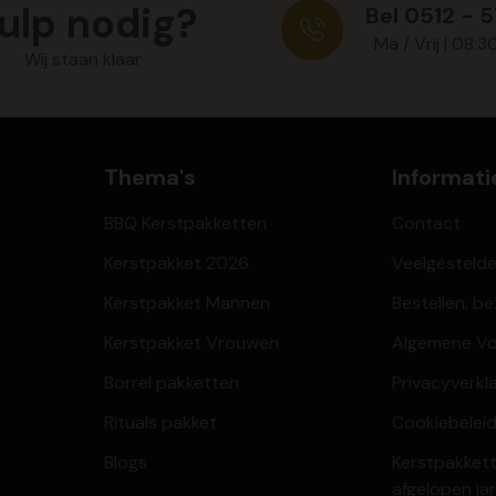
ulp nodig?
Bel 0512 - 
Ma / Vrij | 08:3
Wij staan klaar
Thema's
Informati
BBQ Kerstpakketten
Contact
Kerstpakket 2026
Veelgesteld
Kerstpakket Mannen
Bestellen, b
Kerstpakket Vrouwen
Algemene V
Borrel pakketten
Privacyverkl
Rituals pakket
Cookiebeleid
Blogs
Kerstpakkett
afgelopen ja