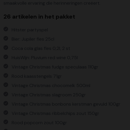
smaakvolle ervaring die herinneringen creëert.
26 artikelen in het pakket
Hitster partyspel
Bier: Jupiler fles 25cl
Coca cola glas fles 0,2l, 2 st
HuisWijn: Pluvium red wine 0,75l
Vintage Christmas fudge speculaas 110gr
Rood kaasstengels 71gr
Vintage Christmas chocomelk 500ml
Vintage Christmas slagroom 250gr
Vintage Christmas bonbons kerstman gevuld 100gr
Vintage Christmas ribbelchips zout 150gr
Rood popcorn zout 100gr