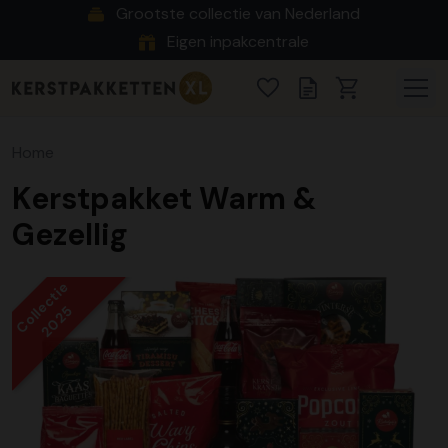
Grootste collectie van Nederland
Eigen inpakcentrale
Home
Kerstpakket Warm &
Gezellig
Collectie
2025