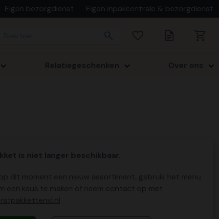
Eigen bezorgdienst
Eigen inpakcentrale & bezorgdienst
Relatiegeschenken
Over ons
kket is niet langer beschikbaar.
p dit moment een nieuw assortiment, gebruik het menu
m een keus te maken of neem contact op met
stpakkettenxl.nl