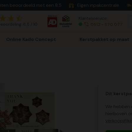
nten beoordeeld met een 8,5
Eigen inpakcentrale
Klantenservice
eoordeling: 8,5 / 10
0512 - 570 077
Online Kado Concept
Kerstpakket op maat
Dit kerstpa
We hebben o
hierboven o
verkoop@ker