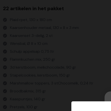
22 artikelen in het pakket
Plaid rpet, 130 x 180 cm
Kaarsenhouder metaal, 130 x 8 x 3 mm
Kaarsenset 3-delig, 2 st
Wensbal, Ø 8 x 10 cm
Schulp appelsap 0,75 ltr
Flammkuchen mix, 250 gr
3d kerstboom, melkchocolade, 90 gr
Stapelcookies, kerstboom, 150 gr
Marshmallow toppers, 3 stChocomelk, 0,24 ltr
Broodbakmix, 315 gr
Kaaspuntjes, 140 gr
Pretzels, 100 gr