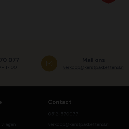
570 077
Mail ons
0 - 17:00
verkoop@kerstpakkettenxl.nl
e
Contact
0512-570077
e vragen
verkoop@kerstpakkettenxl.nl