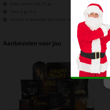
Chips, sweet chili, 75 gr
Thee, 6 gr, 3 st
Verpakt in feestelijke kerstdoos 390 x 290 x 232
Aanbevolen voor jou