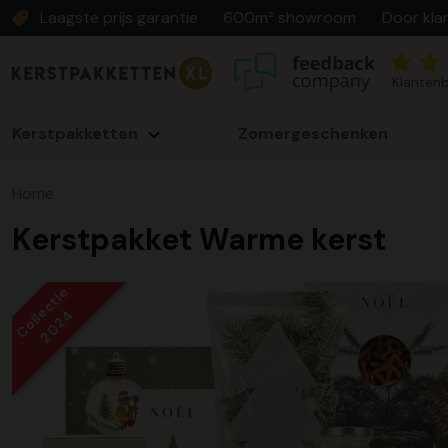
Laagste prijs garantie
600m² showroom
Door kla
Klantenb
Kerstpakketten
Zomergeschenken
Home
Kerstpakket Warme kerst
Collectie
2024