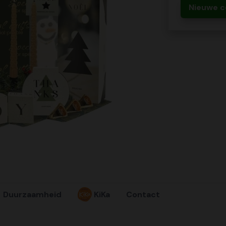
Nieuwe c
Duurzaamheid
KiKa
Contact