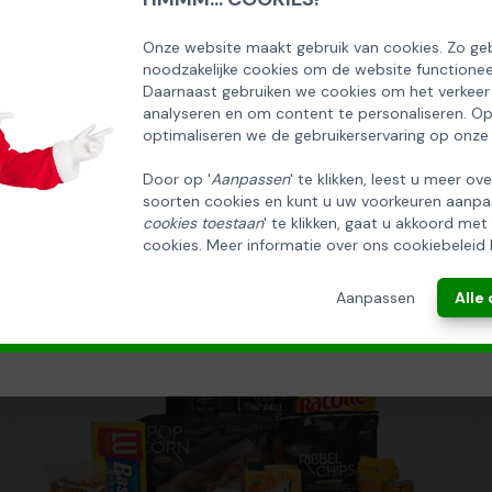
SCHRIJF U IN OP ONZE NIEUWSBRIEF
EN ONTVANG 5% KORTING OP DE
Onze website maakt gebruik van cookies. Zo geb
noodzakelijke cookies om de website functionee
HUISCOLLECTIE KERSTPAKKETTEN
Daarnaast gebruiken we cookies om het verkeer
analyseren en om content te personaliseren. O
Email
optimaliseren we de gebruikerservaring op onze
Door op '
Aanpassen
' te klikken, leest u meer ov
soorten cookies en kunt u uw voorkeuren aanpa
INSCHRIJVEN!
cookies toestaan
' te klikken, gaat u akkoord met
cookies. Meer informatie over ons cookiebeleid 
ANNULEREN
Aanpassen
Alle