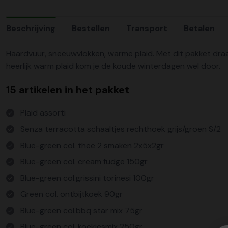
Beschrijving
Bestellen
Transport
Betalen
Haardvuur, sneeuwvlokken, warme plaid. Met dit pakket dra
heerlijk warm plaid kom je de koude winterdagen wel door.
15 artikelen in het pakket
Plaid assorti
Senza terracotta schaaltjes rechthoek grijs/groen S/2
Blue-green col. thee 2 smaken 2x5x2gr
Blue-green col. cream fudge 150gr
Blue-green col.grissini torinesi 100gr
Green col. ontbijtkoek 90gr
Blue-green col.bbq star mix 75gr
Blue-green col. koekjesmix 250gr