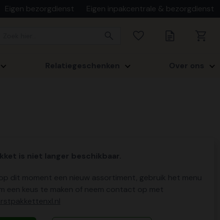
Eigen bezorgdienst
Eigen inpakcentrale & bezorgdienst
Relatiegeschenken
Over ons
kket is niet langer beschikbaar.
p dit moment een nieuw assortiment, gebruik het menu
m een keus te maken of neem contact op met
stpakkettenxl.nl