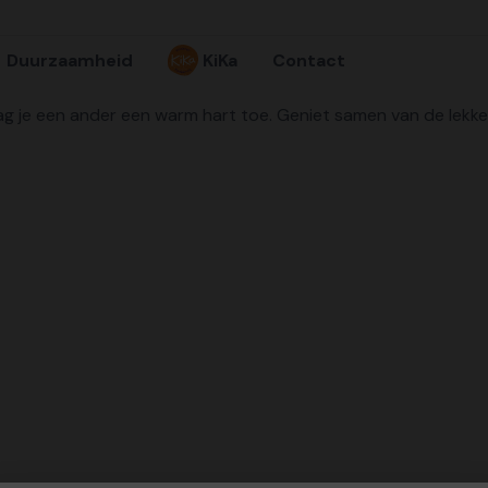
Duurzaamheid
KiKa
Contact
ag je een ander een warm hart toe. Geniet samen van de lekke