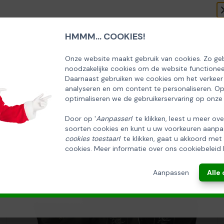
HMMM... COOKIES!
SCHRIJF U IN OP ONZE NIEUWSBRIEF
EN ONTVANG 5% KORTING OP DE
Onze website maakt gebruik van cookies. Zo geb
noodzakelijke cookies om de website functionee
HUISCOLLECTIE KERSTPAKKETTEN
Daarnaast gebruiken we cookies om het verkeer
analyseren en om content te personaliseren. O
Email
optimaliseren we de gebruikerservaring op onze
Door op '
Aanpassen
' te klikken, leest u meer ov
soorten cookies en kunt u uw voorkeuren aanpa
INSCHRIJVEN!
cookies toestaan
' te klikken, gaat u akkoord met
cookies. Meer informatie over ons cookiebeleid 
ANNULEREN
Aanpassen
Alle