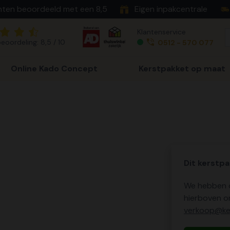
nten beoordeeld met een 8,5
Eigen inpakcentrale
Klantenservice
eoordeling: 8,5 / 10
0512 - 570 077
Online Kado Concept
Kerstpakket op maat
Dit kerstpa
We hebben o
hierboven o
verkoop@ker