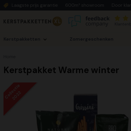
Laagste prijs garantie
600m² showroom
Door kla
Klantenb
Kerstpakketten
Zomergeschenken
Home
Kerstpakket Warme winter
Collectie
2022