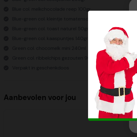
Blue col. melkchocolade reep 100gr
Blue-green col. kleintje tomatensoep 300ml
Blue-green col. toast naturel 50gr
Blue-green col. kaaspuntjes 140gr
Green col. chocomelk mini 240ml
Green col. ribbelchips gezouten 90gr
Verpakt in geschenkdoos
Aanbevolen voor jou