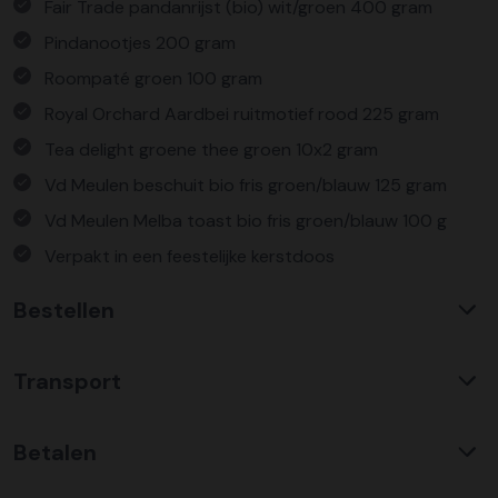
Fair Trade pandanrijst (bio) wit/groen 400 gram
Pindanootjes 200 gram
Roompaté groen 100 gram
Royal Orchard Aardbei ruitmotief rood 225 gram
Tea delight groene thee groen 10x2 gram
Vd Meulen beschuit bio fris groen/blauw 125 gram
Vd Meulen Melba toast bio fris groen/blauw 100 g
Verpakt in een feestelijke kerstdoos
Bestellen
Waarom KerstpakkettenXL?
Transport
Met ruim 25 jaar ervaring is KerstpakkettenXL een
absolute specialist op het gebied van kerstpakketten. Wij
C02 neutraal
transport
bieden een unieke collectie met items die u nergens
Betalen
Wij hebben een jarenlange duurzame samenwerking met
anders terug vindt. Daarnaast bieden wij de hoogste prijs
Koopman Transmission voor het vervoer van alle
kwaliteit verhouding, wat zich vertaald in uitstekende