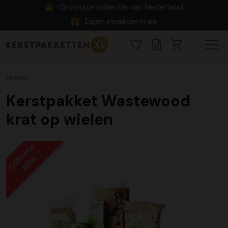
Grootste collectie van Nederland
Eigen inpakcentrale
Home
Kerstpakket Wastewood
krat op wielen
Collectie
2016