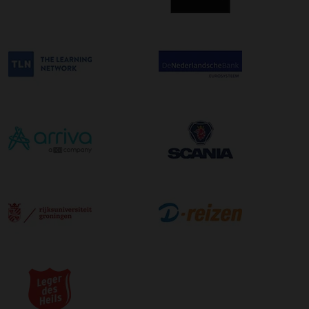
bestelling. De kosten hiervoor bedragen €75,00 per
afleveradres ongeacht het aantal pallets.