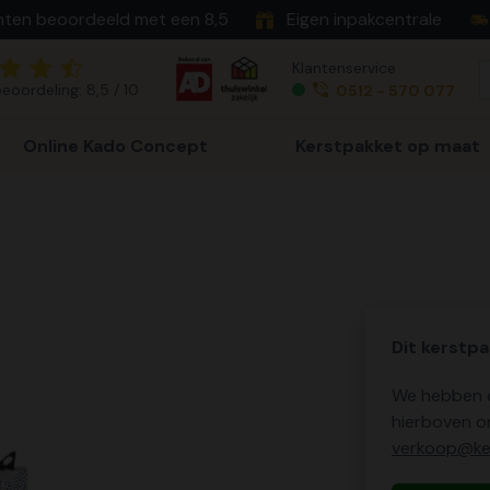
nten beoordeeld met een 8,5
Eigen inpakcentrale
Klantenservice
eoordeling: 8,5 / 10
0512 - 570 077
Online Kado Concept
Kerstpakket op maat
Dit kerstpa
We hebben o
hierboven o
verkoop@ker