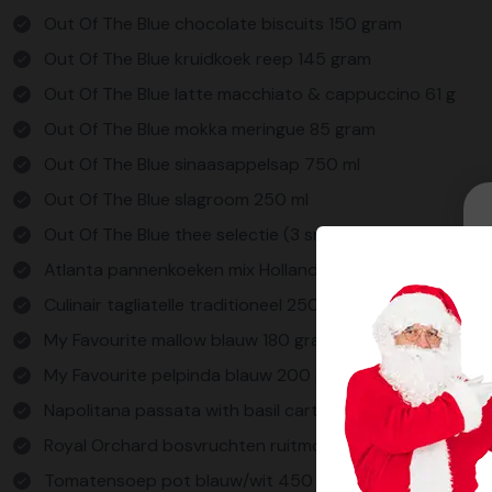
Out Of The Blue chocolate biscuits 150 gram
Out Of The Blue kruidkoek reep 145 gram
Out Of The Blue latte macchiato & cappuccino 61 g
Out Of The Blue mokka meringue 85 gram
Out Of The Blue sinaasappelsap 750 ml
Out Of The Blue slagroom 250 ml
Out Of The Blue thee selectie (3 smaken) 15x2 gram
Atlanta pannenkoeken mix Hollands glorie 400 gram
Culinair tagliatelle traditioneel 250 g
My Favourite mallow blauw 180 gram
My Favourite pelpinda blauw 200 gram
Napolitana passata with basil carton zwart 390 g
Royal Orchard bosvruchten ruitmotief blauw 225 g
Tomatensoep pot blauw/wit 450 ml