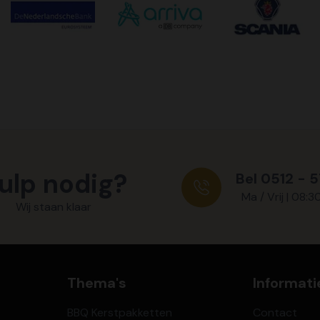
ulp nodig?
Bel 0512 - 
Ma / Vrij | 08:3
Wij staan klaar
Thema's
Informati
BBQ Kerstpakketten
Contact