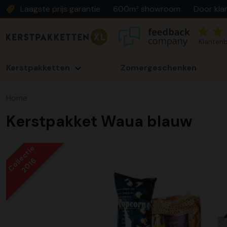
Laagste prijs garantie
600m² showroom
Door kla
Klantenb
Kerstpakketten
Zomergeschenken
Home
Kerstpakket Waua blauw
Collectie
2016