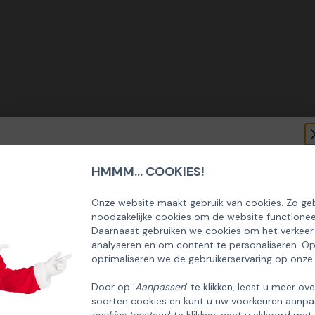
HMMM... COOKIES!
SCHRIJF U IN OP ONZE NIEUWSBRIEF
EN ONTVANG 5% KORTING OP DE
Onze website maakt gebruik van cookies. Zo geb
noodzakelijke cookies om de website functionee
HUISCOLLECTIE KERSTPAKKETTEN
Daarnaast gebruiken we cookies om het verkeer
analyseren en om content te personaliseren. O
Email
optimaliseren we de gebruikerservaring op onze
Door op '
Aanpassen
' te klikken, leest u meer ov
soorten cookies en kunt u uw voorkeuren aanpa
INSCHRIJVEN!