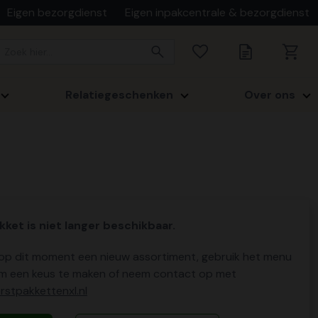
Eigen bezorgdienst
Eigen inpakcentrale & bezorgdienst
Relatiegeschenken
Over ons
kket is niet langer beschikbaar.
p dit moment een nieuw assortiment, gebruik het menu
m een keus te maken of neem contact op met
stpakkettenxl.nl