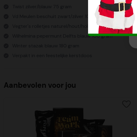
Twist zilver/blauw 75 gram
Vd Meulen beschuit zwart/zilver 100 gram
Vegter's rolletjes naturel/hout/holland bruin 10 s
Wilhelmina pepermunt Delfts blauw 100 gram
Winter stazak blauw 180 gram
Verpakt in een feestelijke kerstdoos
Aanbevolen voor jou