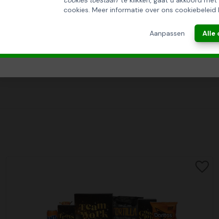
cookies toestaan
' te klikken, gaat u akkoord met
cookies. Meer informatie over ons cookiebeleid 
ANNULEREN
Aanpassen
Alle