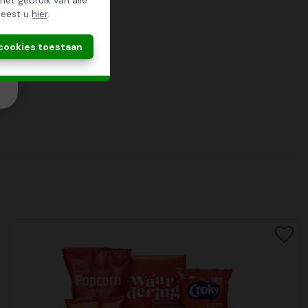
 het gebruik van alle
leest u
hier
.
 cookies toestaan