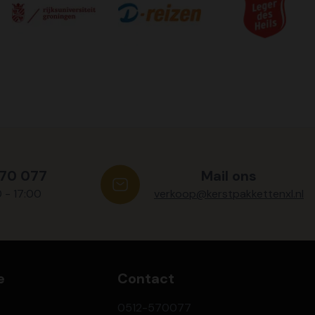
570 077
Mail ons
0 - 17:00
verkoop@kerstpakkettenxl.nl
e
Contact
0512-570077